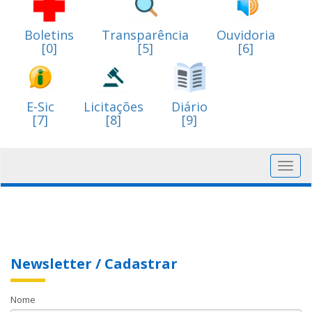
Boletins
Transparência
Ouvidoria
[0]
[5]
[6]
E-Sic
Licitações
Diário
[7]
[8]
[9]
Toggl
navig
Newsletter / Cadastrar
Nome