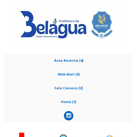
Área Restrita [4]
Web Mail [3]
Fale Conosco [2]
Home [1]