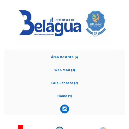
Área Restrita [4]
Web Mail [3]
Fale Conosco [2]
Home [1]