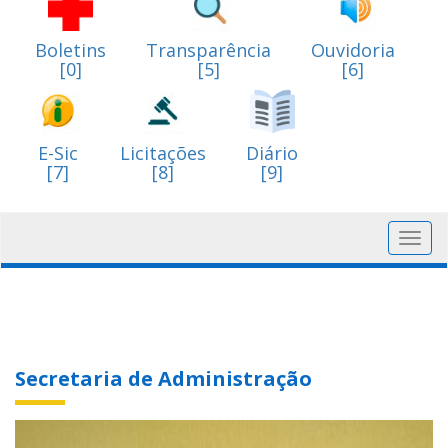
Boletins
Transparência
Ouvidoria
[0]
[5]
[6]
E-Sic
Licitações
Diário
[7]
[8]
[9]
Toggl
navig
Secretaria de Administração