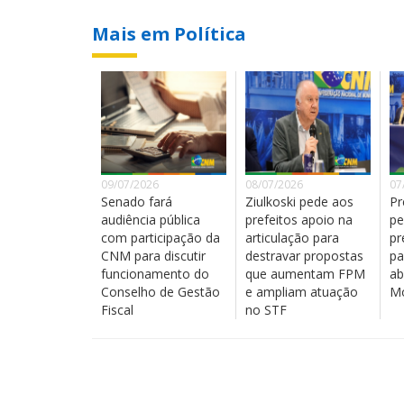
Mais em Política
09/07/2026
08/07/2026
07
Senado fará
Ziulkoski pede aos
Pr
audiência pública
prefeitos apoio na
pe
com participação da
articulação para
pr
CNM para discutir
destravar propostas
pa
funcionamento do
que aumentam FPM
ab
Conselho de Gestão
e ampliam atuação
Mo
Fiscal
no STF