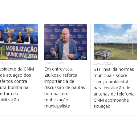
/07/2026
06/07/2026
25/06/2026
esidente da CNM
Em entrevista,
STF invalida normas
de atuação dos
Ziulkoski reforça
municipais sobre
efeitos contra
importância de
licença ambiental
uta-bomba na
discussão de pautas-
para instalação de
ertura da
bombas em
antenas de telefonia;
bilização
mobilização
CNM acompanha
municipalista
situação