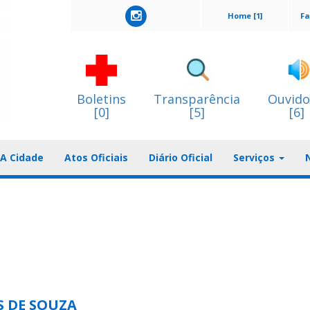
Home [1]
Fa
Boletins
Transparência
Ouvido
[0]
[5]
[6]
A Cidade
Atos Oficiais
Diário Oficial
Serviços
S DE SOUZA