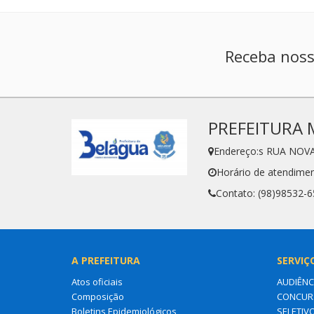
Receba noss
PREFEITURA 
Endereço:s RUA NOVA
Horário de atendimen
Contato: (98)98532-
A PREFEITURA
SERVIÇ
Atos oficiais
AUDIÊNC
Composição
CONCURS
Boletins Epidemiológicos
SELETIV