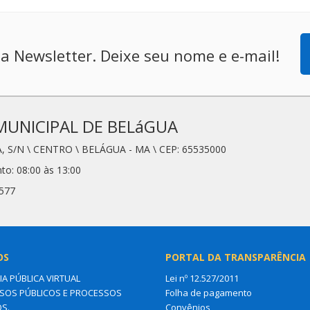
a Newsletter. Deixe seu nome e e-mail!
MUNICIPAL DE BELáGUA
, S/N \ CENTRO \ BELÁGUA - MA \ CEP: 65535000
to: 08:00 às 13:00
6577
OS
PORTAL DA TRANSPARÊNCIA
IA PÚBLICA VIRTUAL
Lei nº 12.527/2011
OS PÚBLICOS E PROCESSOS
Folha de pagamento
OS.
Convênios