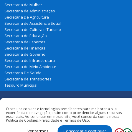
Secretaria da Mulher
Secretaria de Administração
Secretaria De Agricultura
Secretaria de Assistência Social
Secretaria de Cultura e Turismo
Secretaria de Educação
Secretaria de Esportes
Secretaria de Finanças
Secretaria de Governo
Secretaria de Infraestrutura
Secretaria de Meio Ambiente
Secretaria De Saúde
Secretaria de Transportes
Tesouro Municipal
Redes
O site usa cookies e tecnologias semelhantes para melhorar a sua
experiência de navegação, assim como providenciar alguns recursos
Sociais
Todos os direitos reservados à Prefeitura
essenciais. Ao continuar em nosso site, você concorda com a nossa
Política de Cookies, Privacidade e Termos de Uso.
Municipal de Belágua
Ver termos
Concordar e continuar