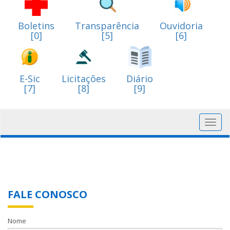
Boletins
Transparência
Ouvidoria
[0]
[5]
[6]
E-Sic
Licitações
Diário
[7]
[8]
[9]
Toggl
navig
FALE CONOSCO
Nome