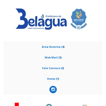
Área Restrita [4]
Web Mail [3]
Fale Conosco [2]
Home [1]