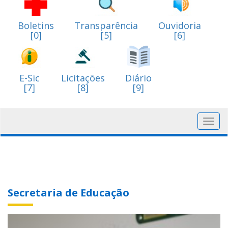
Boletins
Transparência
Ouvidoria
[0]
[5]
[6]
E-Sic
Licitações
Diário
[7]
[8]
[9]
Toggl
navig
Secretaria de Educação