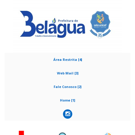
Área Restrita [4]
Web Mail [3]
Fale Conosco [2]
Home [1]