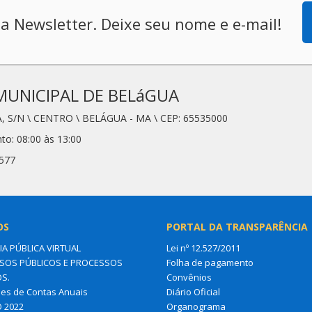
a Newsletter. Deixe seu nome e e-mail!
MUNICIPAL DE BELáGUA
, S/N \ CENTRO \ BELÁGUA - MA \ CEP: 65535000
to: 08:00 às 13:00
6577
OS
PORTAL DA TRANSPARÊNCIA
IA PÚBLICA VIRTUAL
Lei nº 12.527/2011
OS PÚBLICOS E PROCESSOS
Folha de pagamento
OS.
Convênios
es de Contas Anuais
Diário Oficial
O 2022
Organograma