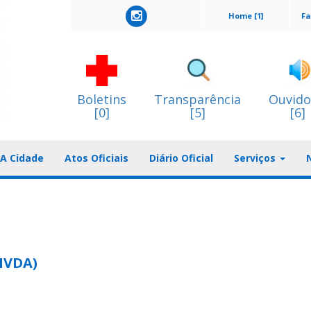
Home [1]
Fa
Boletins
Transparência
Ouvido
[0]
[5]
[6]
A Cidade
Atos Oficiais
Diário Oficial
Serviços
 NVDA)