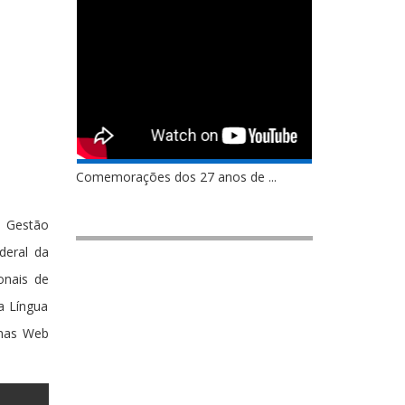
Comemorações dos 27 anos de ...
e Gestão
deral da
onais de
 a Língua
rmas Web