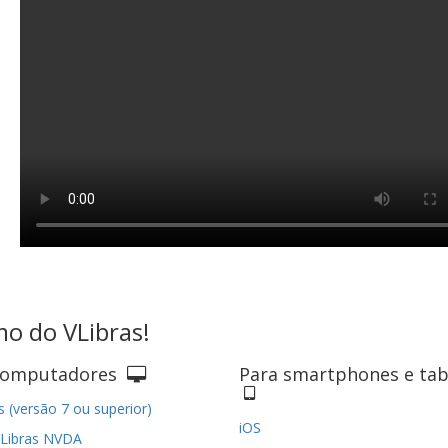
mo do VLibras!
computadores
Para smartphones e tab
 (versão 7 ou superior)
iOS
Libras NVDA