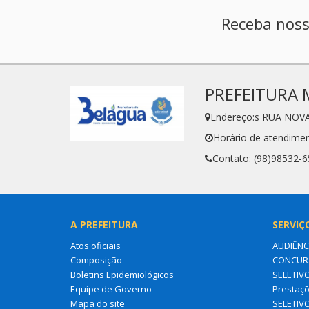
Receba noss
PREFEITURA 
Endereço:s RUA NOVA
Horário de atendimen
Contato: (98)98532-
A PREFEITURA
SERVIÇ
Atos oficiais
AUDIÊNC
Composição
CONCURS
Boletins Epidemiológicos
SELETIV
Equipe de Governo
Prestaçõ
Mapa do site
SELETIV