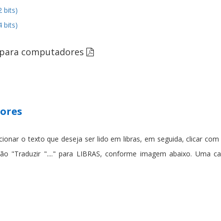
2 bits)
4 bits)
s para computadores
dores
cionar o texto que deseja ser lido em libras, em seguida, clicar co
pção "Traduzir "...." para LIBRAS, conforme imagem abaixo. Uma c