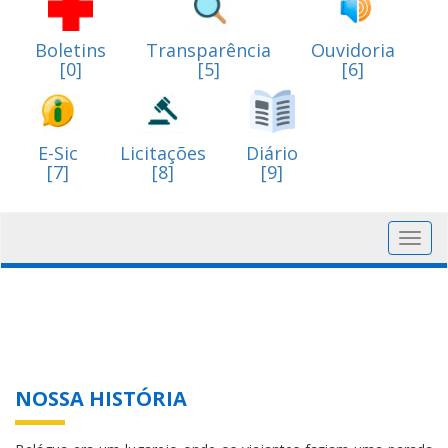
Boletins
Transparência
Ouvidoria
[0]
[5]
[6]
E-Sic
Licitações
Diário
[7]
[8]
[9]
Toggl
navig
NOSSA HISTÓRIA