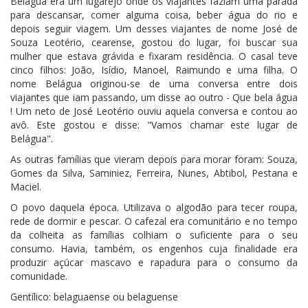
Belágua era um lugarejo onde os viajantes faziam uma parada
para descansar, comer alguma coisa, beber água do rio e
depois seguir viagem. Um desses viajantes de nome José de
Souza Leotério, cearense, gostou do lugar, foi buscar sua
mulher que estava grávida e fixaram residência. O casal teve
cinco filhos: João, Isídio, Manoel, Raimundo e uma filha. O
nome Belágua originou-se de uma conversa entre dois
viajantes que iam passando, um disse ao outro - Que bela água
! Um neto de José Leotério ouviu aquela conversa e contou ao
avô. Este gostou e disse: "Vamos chamar este lugar de
Belágua".
As outras famílias que vieram depois para morar foram: Souza,
Gomes da Silva, Saminiez, Ferreira, Nunes, Abtibol, Pestana e
Maciel.
O povo daquela época. Utilizava o algodão para tecer roupa,
rede de dormir e pescar. O cafezal era comunitário e no tempo
da colheita as famílias colhiam o suficiente para o seu
consumo. Havia, também, os engenhos cuja finalidade era
produzir açúcar mascavo e rapadura para o consumo da
comunidade.
Gentílico: belaguaense ou belaguense