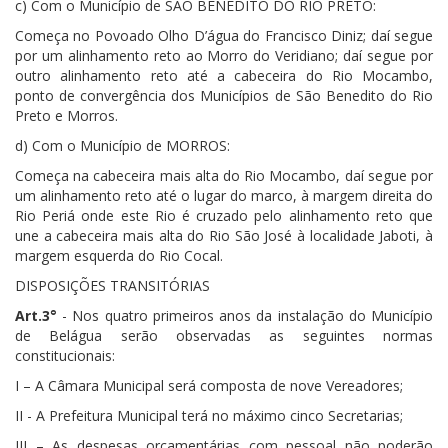
c) Com o Município de SÃO BENEDITO DO RIO PRETO:
Começa no Povoado Olho D’água do Francisco Diniz; daí segue
por um alinhamento reto ao Morro do Veridiano; daí segue por
outro alinhamento reto até a cabeceira do Rio Mocambo,
ponto de convergência dos Municípios de São Benedito do Rio
Preto e Morros.
d) Com o Município de MORROS:
Começa na cabeceira mais alta do Rio Mocambo, daí segue por
um alinhamento reto até o lugar do marco, à margem direita do
Rio Periá onde este Rio é cruzado pelo alinhamento reto que
une a cabeceira mais alta do Rio São José à localidade Jaboti, à
margem esquerda do Rio Cocal.
DISPOSIÇÕES TRANSITÓRIAS
Art.3°
- Nos quatro primeiros anos da instalação do Município
de Belágua serão observadas as seguintes normas
constitucionais:
I – A Câmara Municipal será composta de nove Vereadores;
II - A Prefeitura Municipal terá no máximo cinco Secretarias;
III – As despesas orçamentárias com pessoal não poderão