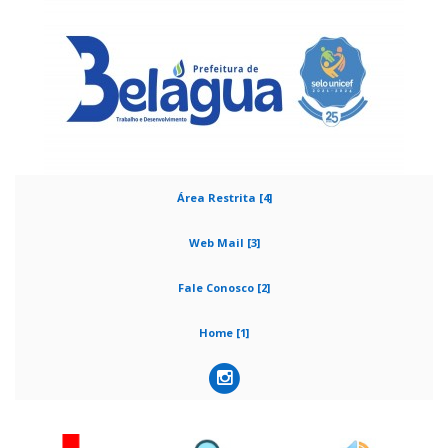
Área Restrita [4]
Web Mail [3]
Fale Conosco [2]
Home [1]