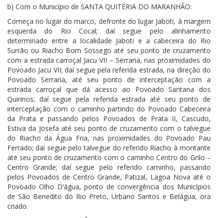
b) Com o Município de SANTA QUITÉRIA DO MARANHÃO:
Começa no lugar do marco, defronte do lugar Jaboti, à margem
esquerda do Rio Cocal; daí segue pelo alinhamento
determinado entre a localidade Jaboti e a cabeceira do Rio
Surrão ou Riacho Bom Sossego até seu ponto de cruzamento
com a estrada carroçal Jacu VII – Serraria, nas proximidades do
Povoado Jacu VII; daí segue pela referida estrada, na direção do
Povoado Serraria, até seu ponto de interceptação com a
estrada carroçal que dá acesso ao Povoado Santana dos
Quirinos; daí segue pela referida estrada até seu ponto de
interceptação com o caminho partindo do Povoado Cabeceira
da Prata e passando pelos Povoados de Prata II, Cascudo,
Estiva da Josefa até seu ponto de cruzamento com o talvegue
do Riacho da Água Fria, nas proximidades do Povoado Pau
Ferrado; daí segue pelo talvegue do referido Riacho à montante
até seu ponto de cruzamento com o caminho Centro do Grilo –
Centro Grande; daí segue pelo referido caminho, passando
pelos Povoados de Centro Grande, Patizal, Lagoa Nova até o
Povoado Olho D’água, ponto de convergência dos Municípios
de São Benedito do Rio Preto, Urbano Santos e Belágua, ora
criado.