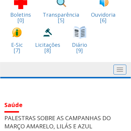
Boletins
Transparência
Ouvidoria
[0]
[5]
[6]
E-Sic
Licitações
Diário
[7]
[8]
[9]
Toggl
navig
Saúde
PALESTRAS SOBRE AS CAMPANHAS DO
MARÇO AMARELO, LILÁS E AZUL