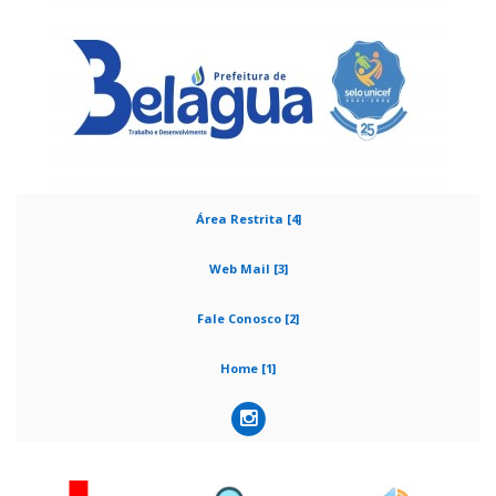
Área Restrita [4]
Web Mail [3]
Fale Conosco [2]
Home [1]