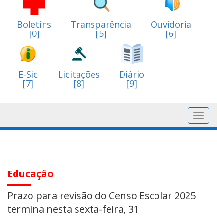
Boletins
Transparência
Ouvidoria
[0]
[5]
[6]
E-Sic
Licitações
Diário
[7]
[8]
[9]
Toggl
navig
Educação
Prazo para revisão do Censo Escolar 2025
termina nesta sexta-feira, 31