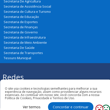
Secretaria De Agricultura
Secretaria de Assistência Social
Secretaria de Cultura e Turismo
Secretaria de Educação
Secretaria de Esportes
Secretaria de Finanças
Secretaria de Governo
Secretaria de Infraestrutura
Secretaria de Meio Ambiente
Secretaria De Saúde
Secretaria de Transportes
Tesouro Municipal
Redes
Sociais
Todos os direitos reservados à Prefeitura
Municipal de Belágua
O site usa cookies e tecnologias semelhantes para melhorar a sua
experiência de navegação, assim como providenciar alguns recursos
essenciais. Ao continuar em nosso site, você concorda com a nossa
Política de Cookies, Privacidade e Termos de Uso.
Ver termos
Concordar e continuar