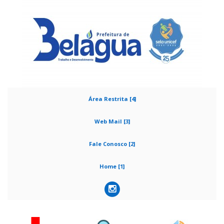
Área Restrita [4]
Web Mail [3]
Fale Conosco [2]
Home [1]