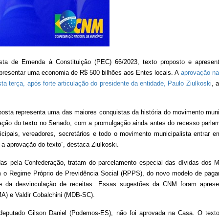
osta de Emenda à Constituição (PEC) 66/2023, texto proposto e apresen
presentar uma economia de R$ 500 bilhões aos Entes locais. A
aprovação n
a terça, após forte articulação do presidente da entidade, Paulo Ziulkoski
, 
osta representa uma das maiores conquistas da história do movimento munic
vação do texto no Senado, com a promulgação ainda antes do recesso parlam
cipais, vereadores, secretários e todo o movimento municipalista entrar e
a aprovação do texto”, destaca Ziulkoski.
s pela Confederação, tratam do parcelamento especial das dívidas dos M
 o Regime Próprio de Previdência Social (RPPS), do novo modelo de pag
ia e da desvinculação de receitas. Essas sugestões da CNM foram apres
MA) e Valdir Cobalchini (MDB-SC).
putado Gilson Daniel (Podemos-ES), não foi aprovada na Casa. O texto