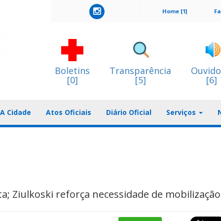
Home [1]
Fa
Boletins
Transparência
Ouvido
[0]
[5]
[6]
A Cidade
Atos Oficiais
Diário Oficial
Serviços
a; Ziulkoski reforça necessidade de mobilização