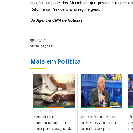
adoção por parte dos Municípios que possuem regimes pr
Reforma da Previdência no regime geral.
Da
Agência CNM de Notícias
11617
visualizações
Mais em Política
09/07/2026
08/07/2026
07
Senado fará
Ziulkoski pede aos
Pr
audiência pública
prefeitos apoio na
pe
com participação da
articulação para
pr