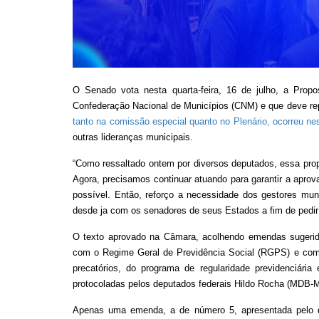
O Senado vota nesta quarta-feira, 16 de julho, a Prop
Confederação Nacional de Municípios (CNM) e que deve re
tanto na comissão especial quanto no Plenário, ocorreu nest
outras lideranças municipais.
“Como ressaltado ontem por diversos deputados, essa prop
Agora, precisamos continuar atuando para garantir a apro
possível. Então, reforço a necessidade dos gestores muni
desde ja com os senadores de seus Estados a fim de pedir 
O texto aprovado na Câmara, acolhendo emendas sugerida
com o Regime Geral de Previdência Social (RGPS) e com
precatórios, do programa de regularidade previdenciár
protocoladas pelos deputados federais Hildo Rocha (MDB-
Apenas uma emenda, a de número 5, apresentada pelo de