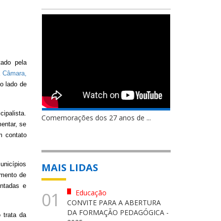
tado pela
a Câmara,
ao lado de
ipalista.
Comemorações dos 27 anos de ...
entar, se
m contato
unicípios
MAIS LIDAS
amento de
entadas e
Educação
01
CONVITE PARA A ABERTURA
DA FORMAÇÃO PEDAGÓGICA -
 trata da