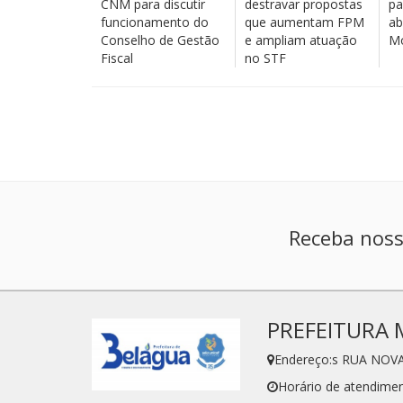
CNM para discutir
destravar propostas
pa
funcionamento do
que aumentam FPM
ab
Conselho de Gestão
e ampliam atuação
Mo
Fiscal
no STF
Receba noss
PREFEITURA 
Endereço:s RUA NOVA
Horário de atendimen