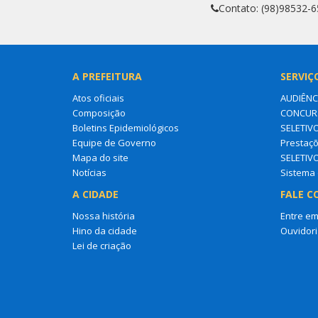
Contato: (98)98532-
A PREFEITURA
SERVIÇ
Atos oficiais
AUDIÊNC
Composição
CONCURS
Boletins Epidemiológicos
SELETIV
Equipe de Governo
Prestaçõ
Mapa do site
SELETIV
Notícias
Sistema 
A CIDADE
FALE C
Nossa história
Entre em
Hino da cidade
Ouvidori
Lei de criação