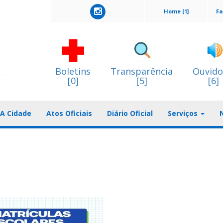
Home [1]
Fa
Boletins
Transparência
Ouvido
[0]
[5]
[6]
A Cidade
Atos Oficiais
Diário Oficial
Serviços