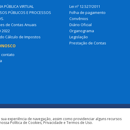
IA PÚBLICA VIRTUAL
Lei nº 12.527/2011
OS PÚBLICOS E PROCESSOS
Folha de pagamento
OS.
Convênios
es de Contas Anuais
Diário Oficial
O 2022
Organograma
do Cálculo de Impostos
Legislação
Prestação de Contas
ONOSCO
 contato
a
a sua experiência de navegação, assim como providenciar alguns recursos
nossa Política de Cookies, Privacidade e Termos de Uso.
Todos os direitos r