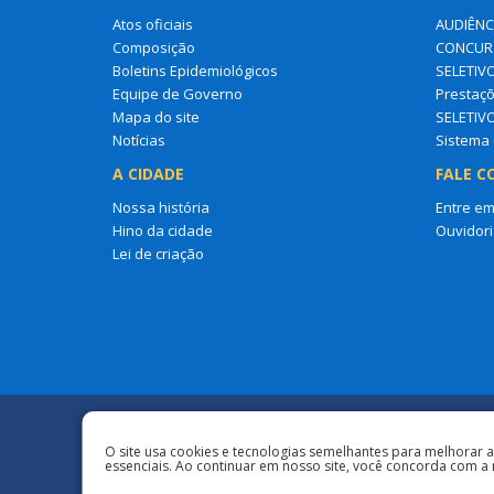
Atos oficiais
AUDIÊNC
Composição
CONCURS
Boletins Epidemiológicos
SELETIV
Equipe de Governo
Prestaçõ
Mapa do site
SELETIV
Notícias
Sistema 
A CIDADE
FALE C
Nossa história
Entre em
Hino da cidade
Ouvidori
Lei de criação
Redes Sociais
O site usa cookies e tecnologias semelhantes para melhorar 
essenciais. Ao continuar em nosso site, você concorda com a 