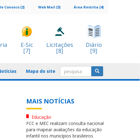
le Conosco [2]
Web Mail [3]
Área Restrita [4]
ria
E-Sic
Licitações
Diário
[7]
[8]
[9]
Notícias
Mapa do site
MAIS NOTÍCIAS
Educação
FCC e MEC realizam consulta nacional
para mapear avaliações da educação
infantil nos municípios brasileiros