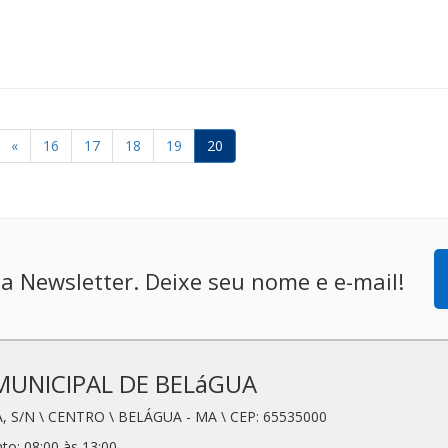
«
16
17
18
19
20
a Newsletter. Deixe seu nome e e-mail!
MUNICIPAL DE BELáGUA
, S/N \ CENTRO \ BELÁGUA - MA \ CEP: 65535000
to: 08:00 às 13:00