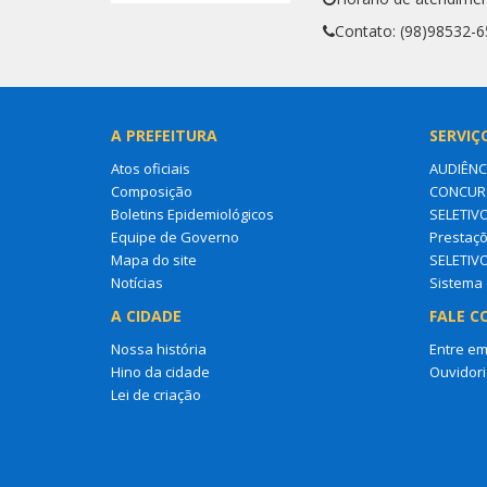
Contato: (98)98532-
A PREFEITURA
SERVIÇ
Atos oficiais
AUDIÊNC
Composição
CONCURS
Boletins Epidemiológicos
SELETIV
Equipe de Governo
Prestaçõ
Mapa do site
SELETIV
Notícias
Sistema 
A CIDADE
FALE C
Nossa história
Entre em
Hino da cidade
Ouvidori
Lei de criação