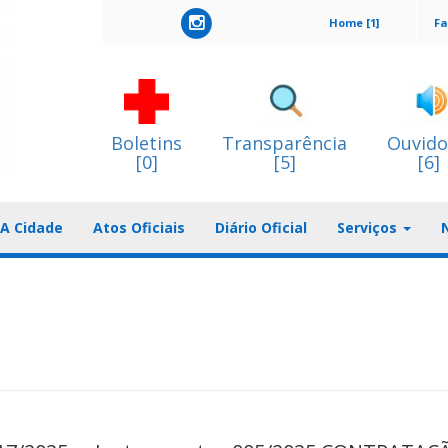
Home [1]
Fa
Boletins
Transparência
Ouvido
[0]
[5]
[6]
A Cidade
Atos Oficiais
Diário Oficial
Serviços