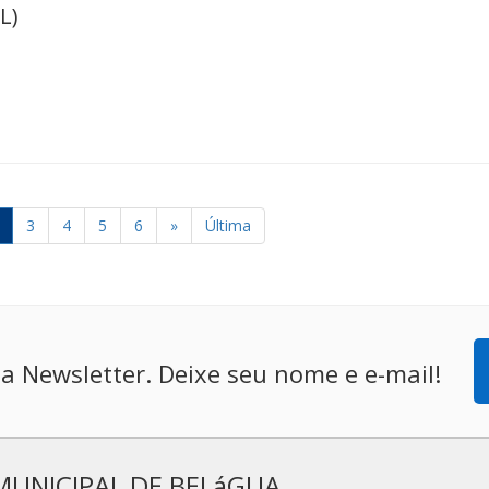
L)
3
4
5
6
»
Última
a Newsletter. Deixe seu nome e e-mail!
MUNICIPAL DE BELáGUA