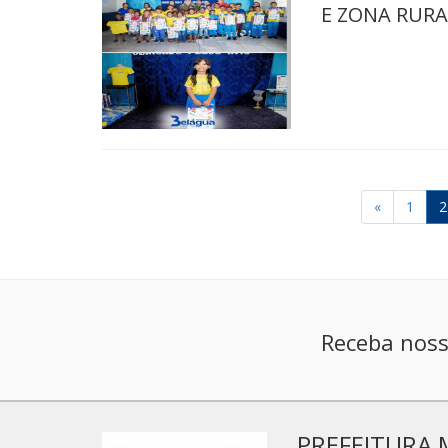
E ZONA RURA
«
1
2
Receba noss
PREFEITURA 