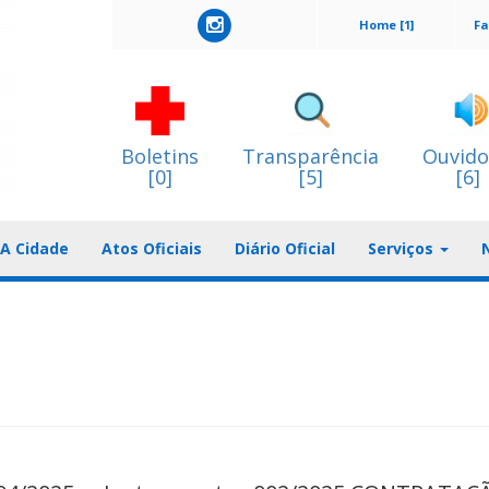
Home [1]
Fa
Boletins
Transparência
Ouvido
[0]
[5]
[6]
A Cidade
Atos Oficiais
Diário Oficial
Serviços