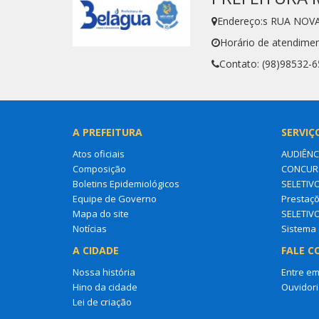
Endereço:s RUA NOVA
Horário de atendimen
Contato: (98)98532-
A PREFEITURA
SERVIÇ
Atos oficiais
AUDIÊNC
Composição
CONCURS
Boletins Epidemiológicos
SELETIV
Equipe de Governo
Prestaçõ
Mapa do site
SELETIV
Notícias
Sistema 
A CIDADE
FALE C
Nossa história
Entre em
Hino da cidade
Ouvidori
Lei de criação