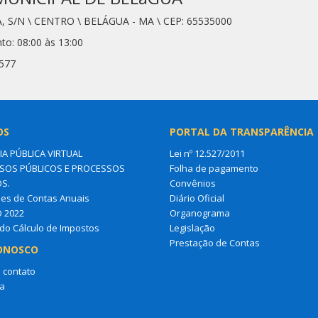
, S/N \ CENTRO \ BELÁGUA - MA \ CEP: 65535000
to: 08:00 às 13:00
6577
OS
PORTAL DA TRANSPARÊNCIA
IA PÚBLICA VIRTUAL
Lei nº 12.527/2011
OS PÚBLICOS E PROCESSOS
Folha de pagamento
OS.
Convênios
es de Contas Anuais
Diário Oficial
O 2022
Organograma
do Cálculo de Impostos
Legislação
Prestação de Contas
ONOSCO
 contato
a