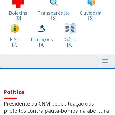
Boletins
Transparência
Ouvidoria
[0]
[5]
[6]
E-Sic
Licitações
Diário
[7]
[8]
[9]
Toggl
navig
Política
Presidente da CNM pede atuação dos
prefeitos contra pauta-bomba na abertura