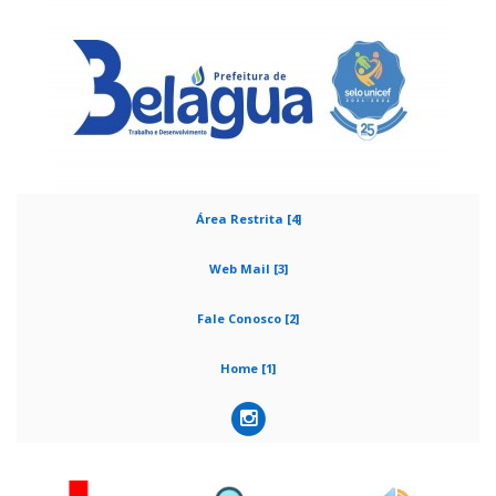
Área Restrita [4]
Web Mail [3]
Fale Conosco [2]
Home [1]