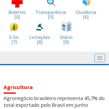
Boletins
Transparência
Ouvidoria
[0]
[5]
[6]
E-Sic
Licitações
Diário
[7]
[8]
[9]
Toggl
navig
Agricultura
Agronegócio brasileiro representa 45,7% do
total exportado pelo Brasil em junho