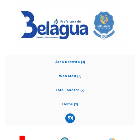
Área Restrita [4]
Web Mail [3]
Fale Conosco [2]
Home [1]