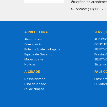
Horário de atendimen
Contato: (98)98532-
A PREFEITURA
SERVIÇ
Atos oficiais
AUDIÊNC
Composição
CONCURS
Boletins Epidemiológicos
SELETIV
Equipe de Governo
Prestaçõ
Mapa do site
SELETIV
Notícias
Sistema 
A CIDADE
FALE C
Nossa história
Entre em
Hino da cidade
Ouvidori
Lei de criação