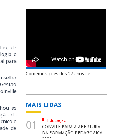
lho, de
logia e
nal para
Comemorações dos 27 anos de ...
onselho
 Gestão
oinville
MAIS LIDAS
lhou as
ação do
Educação
01
cnico e
CONVITE PARA A ABERTURA
dade de
DA FORMAÇÃO PEDAGÓGICA -