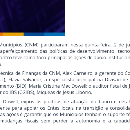
unicípios (CNM) participaram nesta quinta-feira, 2 de ju
 aperfeiçoamento das políticas de desenvolvimento, tecno
contro teve como foco principal as ações de apoio institucio
s.
técnica de Finanças da CNM, Alex Carneiro; a gerente do C
), Flávia Salvador; a especialista principal na Divisão de
nto (BID), Maria Cristina Mac Dowell; o auditor fiscal de J
r do IBS (CGIBS), Miqueas de Jesus Libório.
 Dowell, expôs as políticas de atuação do banco e deta
nte para apoiar os Entes locais na transição e consolid
 das ações é garantir que os Municípios tenham o suporte té
as mudanças fiscais sem perder a autonomia e a capaci