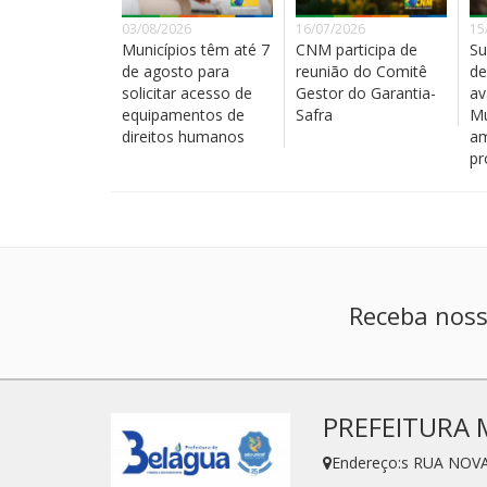
03/08/2026
16/07/2026
15
Municípios têm até 7
CNM participa de
Su
de agosto para
reunião do Comitê
de
solicitar acesso de
Gestor do Garantia-
av
equipamentos de
Safra
Mu
direitos humanos
am
pr
Receba noss
PREFEITURA 
Endereço:s RUA NOVA