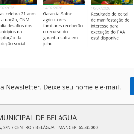
/07/2026
14/07/2026
10/07/2026
as celebra 21 anos
Garantia-Safra:
Resultado do edital
 atuação, CNM
agricultores
de manifestação de
alia desafios dos
familiares receberão
interesse para
nicípios na
o recurso do
execução do PAA
pliação da
garantia-safra em
está disponível
oteção social
julho
a Newsletter. Deixe seu nome e e-mail!
MUNICIPAL DE BELáGUA
, S/N \ CENTRO \ BELÁGUA - MA \ CEP: 65535000