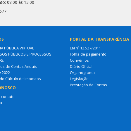
to: 08:00 às 13:00
6577
OS
PORTAL DA TRANSPARÊNCIA
IA PÚBLICA VIRTUAL
Lei nº 12.527/2011
OS PÚBLICOS E PROCESSOS
Folha de pagamento
OS.
Convênios
es de Contas Anuais
Diário Oficial
O 2022
Organograma
do Cálculo de Impostos
Legislação
Prestação de Contas
ONOSCO
 contato
a