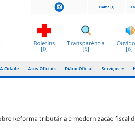
Home [1]
Fa
Boletins
Transparência
Ouvido
[0]
[5]
[6]
A Cidade
Atos Oficiais
Diário Oficial
Serviços
bre Reforma tributária e modernização fiscal 