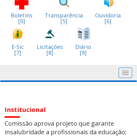
Boletins
Transparência
Ouvidoria
[0]
[5]
[6]
E-Sic
Licitações
Diário
[7]
[8]
[9]
Toggl
navig
Institucional
Comissão aprova projeto que garante
insalubridade a profissionais da educação;