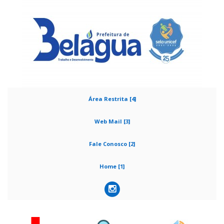
Área Restrita [4]
Web Mail [3]
Fale Conosco [2]
Home [1]