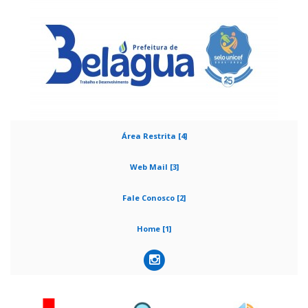
Área Restrita [4]
Web Mail [3]
Fale Conosco [2]
Home [1]