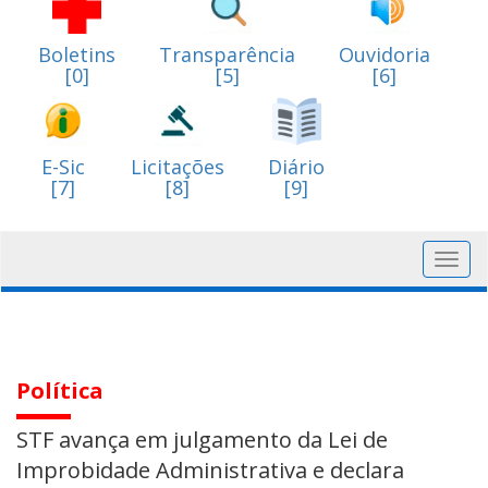
Boletins
Transparência
Ouvidoria
[0]
[5]
[6]
E-Sic
Licitações
Diário
[7]
[8]
[9]
Toggl
navig
Política
STF avança em julgamento da Lei de
Improbidade Administrativa e declara