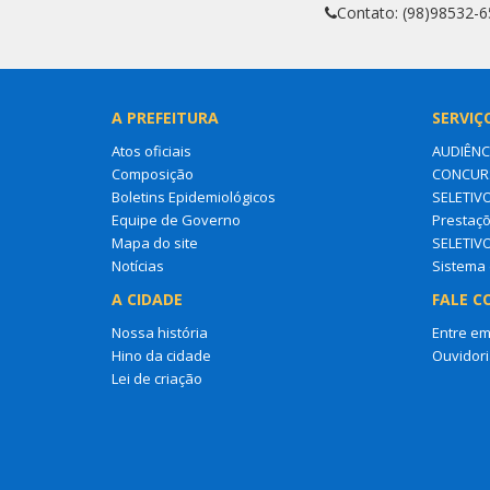
Contato: (98)98532-
A PREFEITURA
SERVIÇ
Atos oficiais
AUDIÊNC
Composição
CONCURS
Boletins Epidemiológicos
SELETIV
Equipe de Governo
Prestaçõ
Mapa do site
SELETIV
Notícias
Sistema 
A CIDADE
FALE C
Nossa história
Entre em
Hino da cidade
Ouvidori
Lei de criação