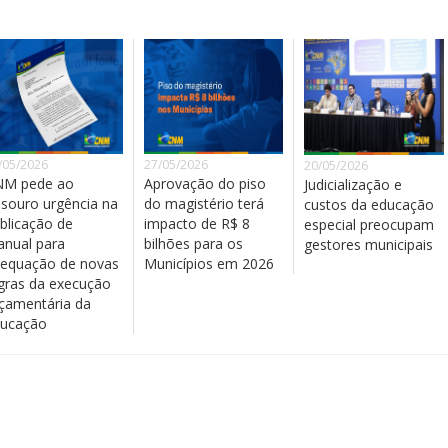
/05/2026
27/05/2026
20/05/2026
NM pede ao
Aprovação do piso
Judicialização e
souro urgência na
do magistério terá
custos da educação
blicação de
impacto de R$ 8
especial preocupam
nual para
bilhões para os
gestores municipais
equação de novas
Municípios em 2026
gras da execução
çamentária da
ucação