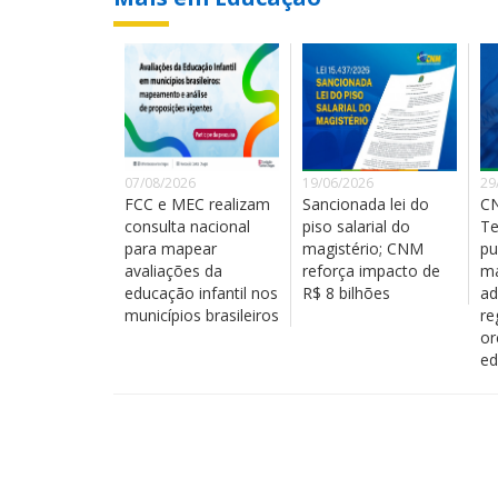
07/08/2026
19/06/2026
29
FCC e MEC realizam
Sancionada lei do
C
consulta nacional
piso salarial do
Te
para mapear
magistério; CNM
pu
avaliações da
reforça impacto de
ma
educação infantil nos
R$ 8 bilhões
ad
municípios brasileiros
re
or
ed