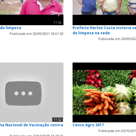
11:52
 de limpeza
Prefeito Herlon Costa vistoria s
de limpeza na sede.
Publicada em 20/09/2021 18:01:20
Publicada em 20/09/202
11:52
a Nacional de Vacinação contra
Censo Agro 2017
Publicada em 03/10/201
Publicada em 23/04/2018 15:25:21