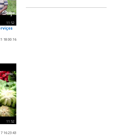
11:52
erviços
1 18:00:16
11:52
7 16:23:43