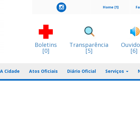
Home [1]
Fa
Boletins
Transparência
Ouvido
[0]
[5]
[6]
A Cidade
Atos Oficiais
Diário Oficial
Serviços