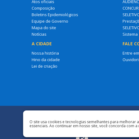
Atos oficiais
AUDIÊNC
Composição
CONCURS
Boletins Epidemiológicos
SELETIV
Equipe de Governo
Prestaçõ
Mapa do site
SELETIV
Notícias
Sistema 
A CIDADE
FALE C
Nossa história
Entre em
Hino da cidade
Ouvidori
Lei de criação
Redes Sociais
O site usa cookies e tecnologias semelhantes para melhorar 
essenciais. Ao continuar em nosso site, você concorda com a 