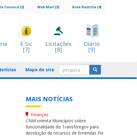
le Conosco [2]
Web Mail [3]
Área Restrita [4]
ria
E-Sic
Licitações
Diário
[7]
[8]
[9]
Notícias
Mapa do site
MAIS NOTÍCIAS
Finanças
CNM orienta Municípios sobre
funcionalidade do Transferegov para
devolução de recursos de Emendas Pix