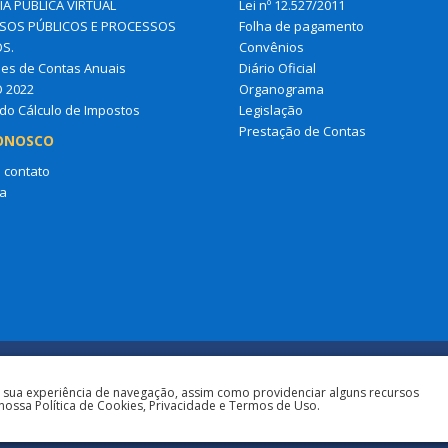
IA PÚBLICA VIRTUAL
Lei nº 12.527/2011
OS PÚBLICOS E PROCESSOS
Folha de pagamento
OS.
Convênios
es de Contas Anuais
Diário Oficial
O 2022
Organograma
do Cálculo de Impostos
Legislação
Prestação de Contas
ONOSCO
 contato
a
a sua experiência de navegação, assim como providenciar alguns recursos
nossa Política de Cookies, Privacidade e Termos de Uso.
Todos os direitos r