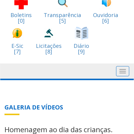
Boletins
Transparência
Ouvidoria
[0]
[5]
[6]
E-Sic
Licitações
Diário
[7]
[8]
[9]
Toggl
navig
GALERIA DE VÍDEOS
Homenagem ao dia das crianças.