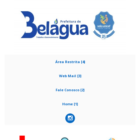
Área Restrita [4]
Web Mail [3]
Fale Conosco [2]
Home [1]