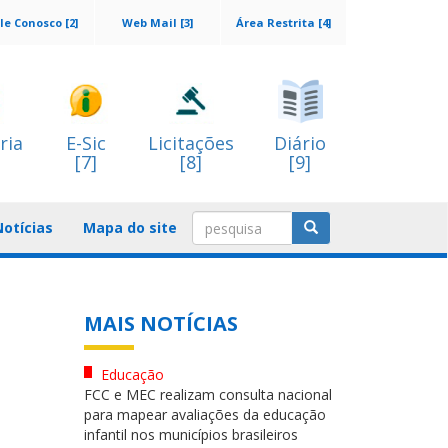
le Conosco [2]
Web Mail [3]
Área Restrita [4]
ria
E-Sic
Licitações
Diário
[7]
[8]
[9]
Notícias
Mapa do site
MAIS NOTÍCIAS
Educação
FCC e MEC realizam consulta nacional
para mapear avaliações da educação
infantil nos municípios brasileiros