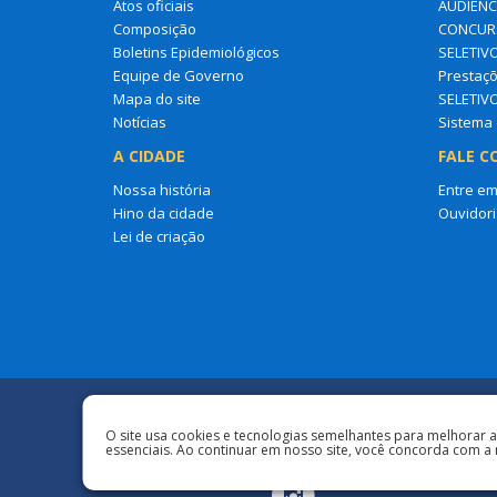
Atos oficiais
AUDIÊNC
Composição
CONCURS
Boletins Epidemiológicos
SELETIV
Equipe de Governo
Prestaçõ
Mapa do site
SELETIV
Notícias
Sistema 
A CIDADE
FALE C
Nossa história
Entre em
Hino da cidade
Ouvidori
Lei de criação
Redes Sociais
O site usa cookies e tecnologias semelhantes para melhorar 
essenciais. Ao continuar em nosso site, você concorda com a 