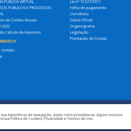
IA PÚBLICA VIRTUAL
Lei nº 12.527/2011
OS PÚBLICOS E PROCESSOS
Folha de pagamento
OS.
Convênios
es de Contas Anuais
Diário Oficial
O 2022
Organograma
do Cálculo de Impostos
Legislação
Prestação de Contas
ONOSCO
 contato
a
a sua experiência de navegação, assim como providenciar alguns recursos
nossa Política de Cookies, Privacidade e Termos de Uso.
Todos os direitos r