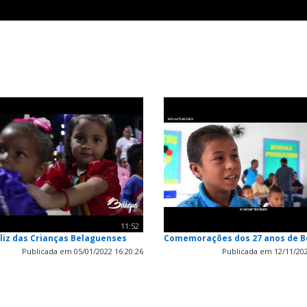
11:52
liz das Crianças Belaguenses
Comemorações dos 27 anos de B
Publicada em 05/01/2022 16:20:26
Publicada em 12/11/202