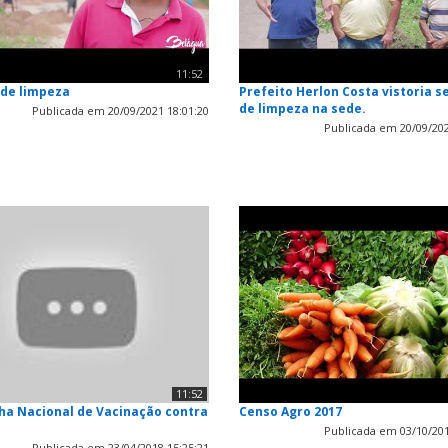
11:52
 de limpeza
Prefeito Herlon Costa vistoria s
de limpeza na sede.
Publicada em 20/09/2021 18:01:20
Publicada em 20/09/202
11:52
a Nacional de Vacinação contra
Censo Agro 2017
Publicada em 03/10/201
Publicada em 23/04/2018 15:25:21