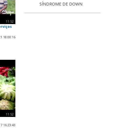
SÍNDROME DE DOWN
11:52
erviços
1 18:00:16
11:52
7 16:23:43