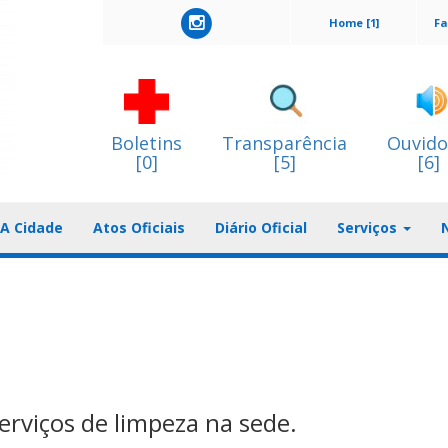
Home [1]
Fa
Boletins
Transparência
Ouvido
[0]
[5]
[6]
A Cidade
Atos Oficiais
Diário Oficial
Serviços
serviços de limpeza na sede.