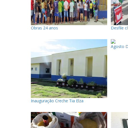
Obras 24 anos
Desfile c
Agosto D
Inauguração Creche Tia Elza