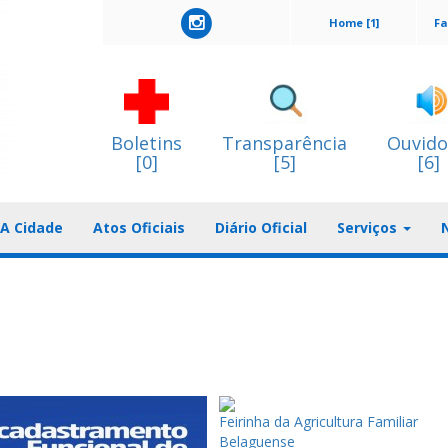
Home [1]
Fa
Boletins
Transparência
Ouvido
[0]
[5]
[6]
A Cidade
Atos Oficiais
Diário Oficial
Serviços
Feirinha da Agricultura Familiar
Belaguense