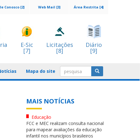
le Conosco [2]
Web Mail [3]
Área Restrita [4]
ria
E-Sic
Licitações
Diário
[7]
[8]
[9]
Notícias
Mapa do site
MAIS NOTÍCIAS
Educação
FCC e MEC realizam consulta nacional
para mapear avaliações da educação
infantil nos municípios brasileiros