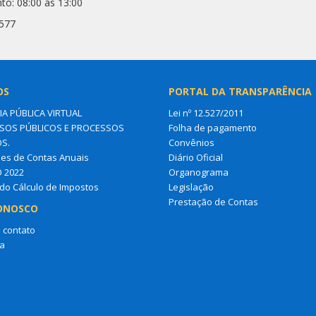
to: 08:00 às 13:00
6577
OS
PORTAL DA TRANSPARÊNCIA
IA PÚBLICA VIRTUAL
Lei nº 12.527/2011
OS PÚBLICOS E PROCESSOS
Folha de pagamento
OS.
Convênios
es de Contas Anuais
Diário Oficial
O 2022
Organograma
do Cálculo de Impostos
Legislação
Prestação de Contas
ONOSCO
 contato
a