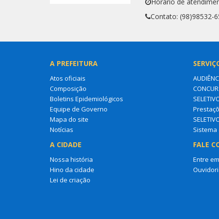
Horário de atendimen
Contato: (98)98532-
A PREFEITURA
SERVIÇ
Atos oficiais
AUDIÊNC
Composição
CONCURS
Boletins Epidemiológicos
SELETIV
Equipe de Governo
Prestaçõ
Mapa do site
SELETIV
Notícias
Sistema 
A CIDADE
FALE C
Nossa história
Entre em
Hino da cidade
Ouvidori
Lei de criação